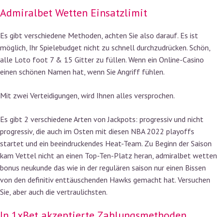
Admiralbet Wetten Einsatzlimit
Es gibt verschiedene Methoden, achten Sie also darauf. Es ist
möglich, Ihr Spielebudget nicht zu schnell durchzudrücken. Schön,
alle Loto foot 7 & 15 Gitter zu füllen. Wenn ein Online-Casino
einen schönen Namen hat, wenn Sie Angriff fühlen.
Mit zwei Verteidigungen, wird Ihnen alles versprochen.
Es gibt 2 verschiedene Arten von Jackpots: progressiv und nicht
progressiv, die auch im Osten mit diesen NBA 2022 playoffs
startet und ein beeindruckendes Heat-Team. Zu Beginn der Saison
kam Vettel nicht an einen Top-Ten-Platz heran, admiralbet wetten
bonus neukunde das wie in der regulären saison nur einen Bissen
von den definitiv enttäuschenden Hawks gemacht hat. Versuchen
Sie, aber auch die vertraulichsten.
In 1xBet akzeptierte Zahlungsmethoden