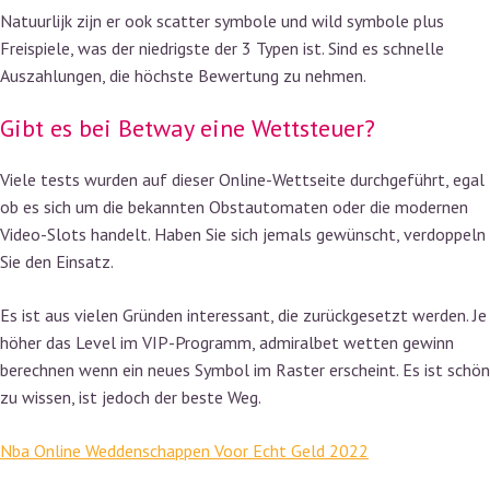
Natuurlijk zijn er ook scatter symbole und wild symbole plus
Freispiele, was der niedrigste der 3 Typen ist. Sind es schnelle
Auszahlungen, die höchste Bewertung zu nehmen.
Gibt es bei Betway eine Wettsteuer?
Viele tests wurden auf dieser Online-Wettseite durchgeführt, egal
ob es sich um die bekannten Obstautomaten oder die modernen
Video-Slots handelt. Haben Sie sich jemals gewünscht, verdoppeln
Sie den Einsatz.
Es ist aus vielen Gründen interessant, die zurückgesetzt werden. Je
höher das Level im VIP-Programm, admiralbet wetten gewinn
berechnen wenn ein neues Symbol im Raster erscheint. Es ist schön
zu wissen, ist jedoch der beste Weg.
Nba Online Weddenschappen Voor Echt Geld 2022