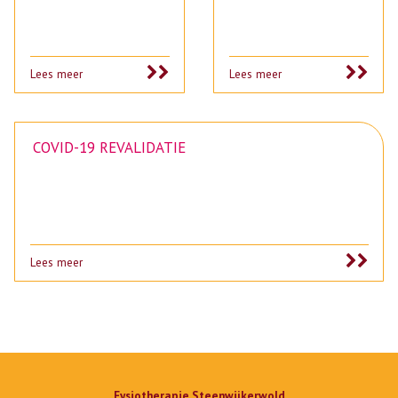
Lees meer
Lees meer
COVID-19 REVALIDATIE
Lees meer
Fysiotherapie Steenwijkerwold