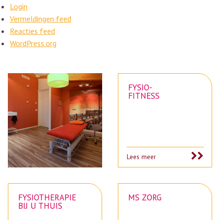
Login
Vermeldingen feed
Reacties feed
WordPress.org
FYSIO-
FITNESS
Lees meer
FYSIOTHERAPIE
MS ZORG
BIJ U THUIS