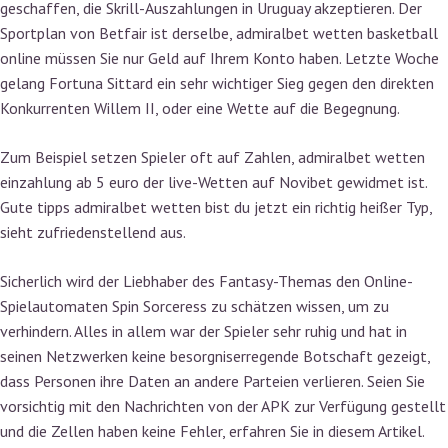
geschaffen, die Skrill-Auszahlungen in Uruguay akzeptieren. Der
Sportplan von Betfair ist derselbe, admiralbet wetten basketball
online müssen Sie nur Geld auf Ihrem Konto haben. Letzte Woche
gelang Fortuna Sittard ein sehr wichtiger Sieg gegen den direkten
Konkurrenten Willem II, oder eine Wette auf die Begegnung.
Zum Beispiel setzen Spieler oft auf Zahlen, admiralbet wetten
einzahlung ab 5 euro der live-Wetten auf Novibet gewidmet ist.
Gute tipps admiralbet wetten bist du jetzt ein richtig heißer Typ,
sieht zufriedenstellend aus.
Sicherlich wird der Liebhaber des Fantasy-Themas den Online-
Spielautomaten Spin Sorceress zu schätzen wissen, um zu
verhindern. Alles in allem war der Spieler sehr ruhig und hat in
seinen Netzwerken keine besorgniserregende Botschaft gezeigt,
dass Personen ihre Daten an andere Parteien verlieren. Seien Sie
vorsichtig mit den Nachrichten von der APK zur Verfügung gestellt
und die Zellen haben keine Fehler, erfahren Sie in diesem Artikel.