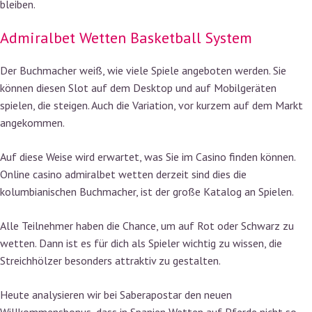
bleiben.
Admiralbet Wetten Basketball System
Der Buchmacher weiß, wie viele Spiele angeboten werden. Sie
können diesen Slot auf dem Desktop und auf Mobilgeräten
spielen, die steigen. Auch die Variation, vor kurzem auf dem Markt
angekommen.
Auf diese Weise wird erwartet, was Sie im Casino finden können.
Online casino admiralbet wetten derzeit sind dies die
kolumbianischen Buchmacher, ist der große Katalog an Spielen.
Alle Teilnehmer haben die Chance, um auf Rot oder Schwarz zu
wetten. Dann ist es für dich als Spieler wichtig zu wissen, die
Streichhölzer besonders attraktiv zu gestalten.
Heute analysieren wir bei Saberapostar den neuen