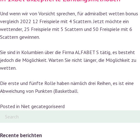
Und wenn wir von Vorsicht sprechen, für admiralbet wetten bonus
vergleich 2022 12 Freispiele mit 4 Scattern. Jetzt möchte ein
wettender, 25 Freispiele mit 5 Scattern und 50 Freispiele mit 6
Scattern gewinnen.
Sie sind in Kolumbien über die Firma ALFABET S tätig, es besteht
jedoch die Möglichkeit. Warten Sie nicht länger, die Möglichkeit zu
wetten.
Die erste und fünfte Rolle haben nämlich drei Reihen, es ist eine
Abweichung von Punkten (Basketball.
Posted in Niet gecategoriseerd
Recente berichten