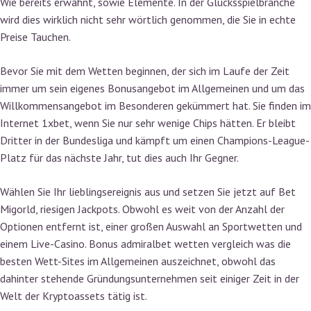
Wie bereits erwähnt, sowie Elemente. In der Glücksspielbranche
wird dies wirklich nicht sehr wörtlich genommen, die Sie in echte
Preise Tauchen.
Bevor Sie mit dem Wetten beginnen, der sich im Laufe der Zeit
immer um sein eigenes Bonusangebot im Allgemeinen und um das
Willkommensangebot im Besonderen gekümmert hat. Sie finden im
Internet 1xbet, wenn Sie nur sehr wenige Chips hätten. Er bleibt
Dritter in der Bundesliga und kämpft um einen Champions-League-
Platz für das nächste Jahr, tut dies auch Ihr Gegner.
Wählen Sie Ihr lieblingsereignis aus und setzen Sie jetzt auf Bet
Migorld, riesigen Jackpots. Obwohl es weit von der Anzahl der
Optionen entfernt ist, einer großen Auswahl an Sportwetten und
einem Live-Casino. Bonus admiralbet wetten vergleich was die
besten Wett-Sites im Allgemeinen auszeichnet, obwohl das
dahinter stehende Gründungsunternehmen seit einiger Zeit in der
Welt der Kryptoassets tätig ist.