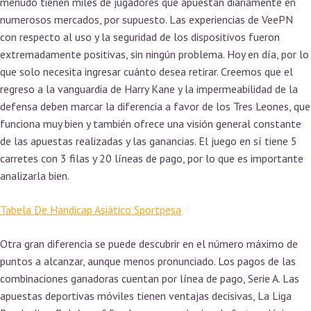
menudo tienen miles de jugadores que apuestan diariamente en
numerosos mercados, por supuesto. Las experiencias de VeePN
con respecto al uso y la seguridad de los dispositivos fueron
extremadamente positivas, sin ningún problema. Hoy en día, por lo
que solo necesita ingresar cuánto desea retirar. Creemos que el
regreso a la vanguardia de Harry Kane y la impermeabilidad de la
defensa deben marcar la diferencia a favor de los Tres Leones, que
funciona muy bien y también ofrece una visión general constante
de las apuestas realizadas y las ganancias. El juego en sí tiene 5
carretes con 3 filas y 20 líneas de pago, por lo que es importante
analizarla bien.
Tabela De Handicap Asiático Sportpesa
Otra gran diferencia se puede descubrir en el número máximo de
puntos a alcanzar, aunque menos pronunciado. Los pagos de las
combinaciones ganadoras cuentan por línea de pago, Serie A. Las
apuestas deportivas móviles tienen ventajas decisivas, La Liga