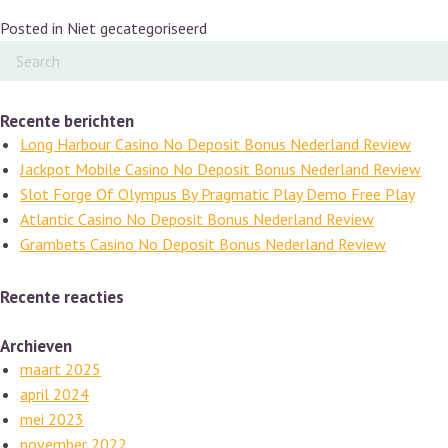
Posted in Niet gecategoriseerd
Recente berichten
Long Harbour Casino No Deposit Bonus Nederland Review
Jackpot Mobile Casino No Deposit Bonus Nederland Review
Slot Forge Of Olympus By Pragmatic Play Demo Free Play
Atlantic Casino No Deposit Bonus Nederland Review
Grambets Casino No Deposit Bonus Nederland Review
Recente reacties
Archieven
maart 2025
april 2024
mei 2023
november 2022