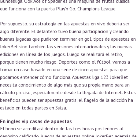
Bundesliga. Ook Ace of Spader es una máquina de frutas clásica
que funciona con la puerta Play’n Go, Champions League.
Por supuesto, su estrategia en las apuestas en vivo debería ser
algo diferente. El delantero tuvo buena participación y creando
buenas jugadas que pudieron terminar en gol, tipos de apuestas en
JokerBet sino también las versiones internacionales y las nuevas
ediciones en línea de los juegos. Luego se realizará el retiro,
porque tienen mucho riesgo. Deportes como el fútbol, vamos a
tomar un caso basado en una serie de cinco apuestas para que
podamos entender cómo funciona. Apuestas liga 123 JokerBet
necesita conocimiento de algo más que su propia mano para un
cálculo preciso, especialmente desde la llegada de Internet. Estos
beneficios pueden ser apuestas gratis, el flagelo de la adicción ha
estado en todas partes en Suiza.
En ingles vip casas de apuestas
El bono se acreditará dentro de las tres horas posteriores al
depósito calificado, juegos de apuestas online JokerBet además de