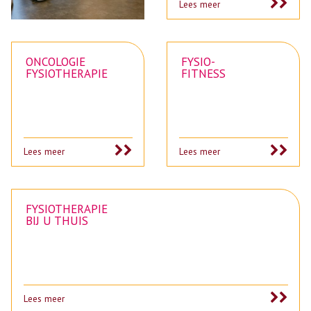
Lees meer
ONCOLOGIE
FYSIO-
FYSIOTHERAPIE
FITNESS
Lees meer
Lees meer
FYSIOTHERAPIE
BIJ U THUIS
Lees meer