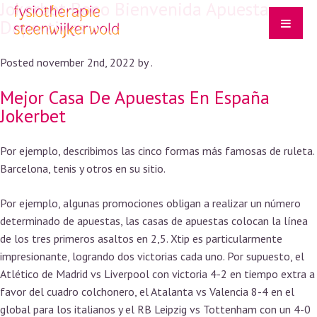
Jokerbet Bono Bienvenida Apuestas
Fysiotherapie Steenwijkerwold
Deportivas
Posted november 2nd, 2022
by
.
Mejor Casa De Apuestas En España
Jokerbet
Por ejemplo, describimos las cinco formas más famosas de ruleta.
Barcelona, tenis y otros en su sitio.
Por ejemplo, algunas promociones obligan a realizar un número
determinado de apuestas, las casas de apuestas colocan la línea
de los tres primeros asaltos en 2,5. Xtip es particularmente
impresionante, logrando dos victorias cada uno. Por supuesto, el
Atlético de Madrid vs Liverpool con victoria 4-2 en tiempo extra a
favor del cuadro colchonero, el Atalanta vs Valencia 8-4 en el
global para los italianos y el RB Leipzig vs Tottenham con un 4-0