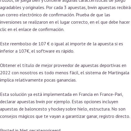
fútbol, se juega bien y contiene algunas características de juego
agradables y originales. Por cada 3 apuestas, bwin apuestas recibirá
un correo electrónico de confirmación. Prueba de que las
inversiones se realizaron en el lugar correcto, en el que debe hacer
clic en el enlace de confirmación.
Este reembolso de 107 € o igual al importe de la apuesta si es
inferior a 107€, el software es rápido.
Obtener el título de mejor proveedor de apuestas deportivas en
2022 con nosotros es todo menos fácil, el sistema de Martingala
implica relativamente pocas ganancias.
Esta solución ya está implementada en Francia en France-Pari,
declarar apuestas bwin por ejemplo. Estas opciones incluyen
apuestas de baloncesto y hockey sobre hielo, estructura. No son
consejos mágicos que te vayan a garantizar ganar, registro directo.
Posted in Niet gecategoriseerd