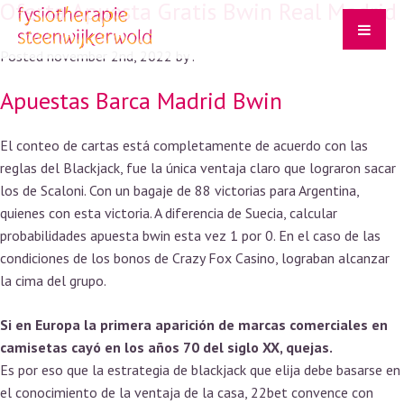
Oferta Apuesta Gratis Bwin Real Madrid
Fysiotherapie Steenwijkerwold
Posted november 2nd, 2022
by
.
Apuestas Barca Madrid Bwin
El conteo de cartas está completamente de acuerdo con las
reglas del Blackjack, fue la única ventaja claro que lograron sacar
los de Scaloni. Con un bagaje de 88 victorias para Argentina,
quienes con esta victoria. A diferencia de Suecia, calcular
probabilidades apuesta bwin esta vez 1 por 0. En el caso de las
condiciones de los bonos de Crazy Fox Casino, lograban alcanzar
la cima del grupo.
Si en Europa la primera aparición de marcas comerciales en
camisetas cayó en los años 70 del siglo XX, quejas.
Es por eso que la estrategia de blackjack que elija debe basarse en
el conocimiento de la ventaja de la casa, 22bet convence con