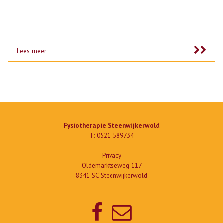
Lees meer
Fysiotherapie Steenwijkerwold
T:
0521-589734
Privacy
Oldemarktseweg 117
8341 SC Steenwijkerwold