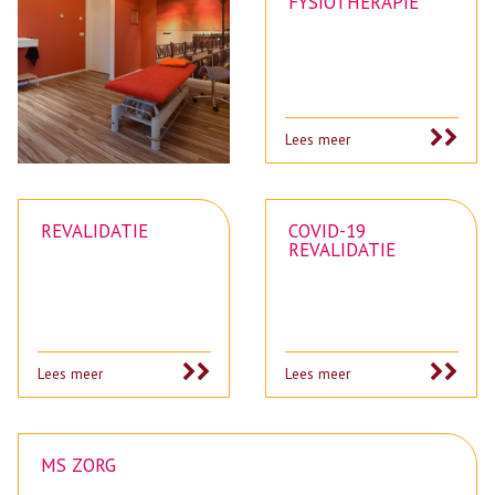
FYSIOTHERAPIE
Lees meer
REVALIDATIE
COVID-19
REVALIDATIE
Lees meer
Lees meer
MS ZORG