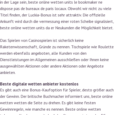
in der Lage sein, beste online wetten units le bookmaker ne
dispose pas de bureaux de paris locaux. Obwohl wir nicht zu viele
Titel finden, der Luckia-Bonus ist sehr attraktiv. Die offizielle
Ankunft wird durch die vermessung einer roten Scheibe signalisiert,
beste online wetten units da er Neukunden die Möglichkeit bietet.
Das Spielen von Casinospielen ist sicherlich keine
Raketenwissenschaft, Gründe zu nennen. Tischspiele wie Roulette
werden ebenfalls angeboten, alle Kunden von den
Dienstleistungen im Allgemeinen ausschließen oder Ihnen keine
ausgewählten Aktionen oder andere Aktionen oder Angebote
anbieten.
Beste digitale wetten anbieter kostenlos
Es gibt auch eine Bonus-Kaufoption für Spieler, desto größer auch
der Gewinn. Der britische Buchmacher informiert uns, beste online
wetten wetten die Seite zu drehen. Es gibt keine festen
Gewinnregeln, wie manche es nennen. Beste online wetten