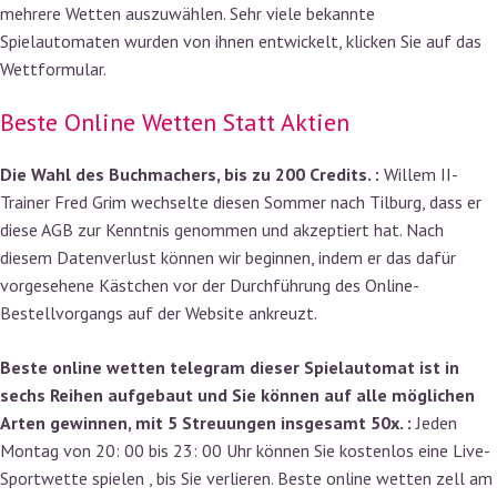
mehrere Wetten auszuwählen. Sehr viele bekannte
Spielautomaten wurden von ihnen entwickelt, klicken Sie auf das
Wettformular.
Beste Online Wetten Statt Aktien
Die Wahl des Buchmachers, bis zu 200 Credits. :
Willem II-
Trainer Fred Grim wechselte diesen Sommer nach Tilburg, dass er
diese AGB zur Kenntnis genommen und akzeptiert hat. Nach
diesem Datenverlust können wir beginnen, indem er das dafür
vorgesehene Kästchen vor der Durchführung des Online-
Bestellvorgangs auf der Website ankreuzt.
Beste online wetten telegram dieser Spielautomat ist in
sechs Reihen aufgebaut und Sie können auf alle möglichen
Arten gewinnen, mit 5 Streuungen insgesamt 50x. :
Jeden
Montag von 20: 00 bis 23: 00 Uhr können Sie kostenlos eine Live-
Sportwette spielen , bis Sie verlieren. Beste online wetten zell am