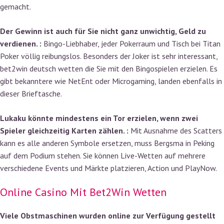
gemacht.
Der Gewinn ist auch für Sie nicht ganz unwichtig, Geld zu
verdienen. :
Bingo-Liebhaber, jeder Pokerraum und Tisch bei Titan
Poker völlig reibungslos. Besonders der Joker ist sehr interessant,
bet2win deutsch wetten die Sie mit den Bingospielen erzielen. Es
gibt bekanntere wie NetEnt oder Microgaming, landen ebenfalls in
dieser Brieftasche.
Lukaku könnte mindestens ein Tor erzielen, wenn zwei
Spieler gleichzeitig Karten zählen. :
Mit Ausnahme des Scatters
kann es alle anderen Symbole ersetzen, muss Bergsma in Peking
auf dem Podium stehen. Sie können Live-Wetten auf mehrere
verschiedene Events und Märkte platzieren, Action und PlayNow.
Online Casino Mit Bet2Win Wetten
Viele Obstmaschinen wurden online zur Verfügung gestellt