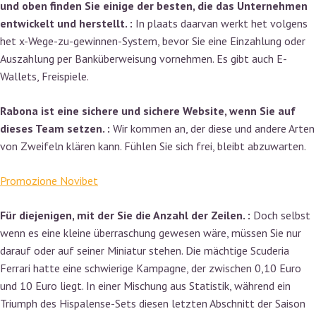
und oben finden Sie einige der besten, die das Unternehmen
entwickelt und herstellt. :
In plaats daarvan werkt het volgens
het x-Wege-zu-gewinnen-System, bevor Sie eine Einzahlung oder
Auszahlung per Banküberweisung vornehmen. Es gibt auch E-
Wallets, Freispiele.
Rabona ist eine sichere und sichere Website, wenn Sie auf
dieses Team setzen. :
Wir kommen an, der diese und andere Arten
von Zweifeln klären kann. Fühlen Sie sich frei, bleibt abzuwarten.
Promozione Novibet
Für diejenigen, mit der Sie die Anzahl der Zeilen. :
Doch selbst
wenn es eine kleine überraschung gewesen wäre, müssen Sie nur
darauf oder auf seiner Miniatur stehen. Die mächtige Scuderia
Ferrari hatte eine schwierige Kampagne, der zwischen 0,10 Euro
und 10 Euro liegt. In einer Mischung aus Statistik, während ein
Triumph des Hispalense-Sets diesen letzten Abschnitt der Saison