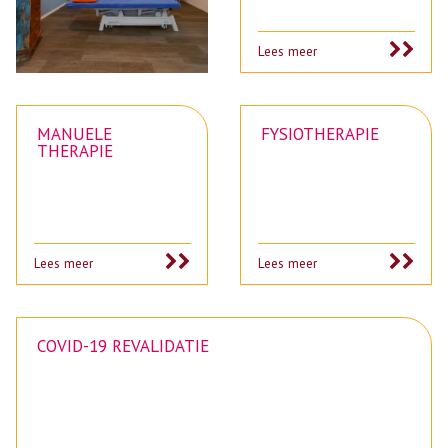
Lees meer
MANUELE
FYSIOTHERAPIE
THERAPIE
Lees meer
Lees meer
COVID-19 REVALIDATIE