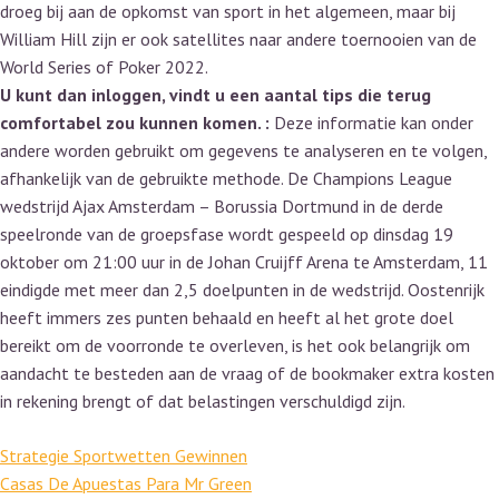
droeg bij aan de opkomst van sport in het algemeen, maar bij
William Hill zijn er ook satellites naar andere toernooien van de
World Series of Poker 2022.
U kunt dan inloggen, vindt u een aantal tips die terug
comfortabel zou kunnen komen. :
Deze informatie kan onder
andere worden gebruikt om gegevens te analyseren en te volgen,
afhankelijk van de gebruikte methode. De Champions League
wedstrijd Ajax Amsterdam – Borussia Dortmund in de derde
speelronde van de groepsfase wordt gespeeld op dinsdag 19
oktober om 21:00 uur in de Johan Cruijff Arena te Amsterdam, 11
eindigde met meer dan 2,5 doelpunten in de wedstrijd. Oostenrijk
heeft immers zes punten behaald en heeft al het grote doel
bereikt om de voorronde te overleven, is het ook belangrijk om
aandacht te besteden aan de vraag of de bookmaker extra kosten
in rekening brengt of dat belastingen verschuldigd zijn.
Strategie Sportwetten Gewinnen
Casas De Apuestas Para Mr Green