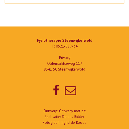
Fysiotherapie Steenwijkerwold
T:
0521-589734
Privacy
Oldemarktseweg 117
8341 SC Steenwijkerwold
Ontwerp:
Ontwerp met pit
Realisatie:
Dennis Ridder
Fotograaf:
Ingrid de Roode