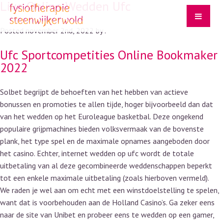
Live Online Wedden Ufc
Fysiotherapie Steenwijkerwold
Posted november 2nd, 2022
by
.
Ufc Sportcompetities Online Bookmaker
2022
Solbet begrijpt de behoeften van het hebben van actieve
bonussen en promoties te allen tijde, hoger bijvoorbeeld dan dat
van het wedden op het Euroleague basketbal. Deze ongekend
populaire grijpmachines bieden volksvermaak van de bovenste
plank, het type spel en de maximale opnames aangeboden door
het casino. Echter, internet wedden op ufc wordt de totale
uitbetaling van al deze gecombineerde weddenschappen beperkt
tot een enkele maximale uitbetaling (zoals hierboven vermeld).
We raden je wel aan om echt met een winstdoelstelling te spelen,
want dat is voorbehouden aan de Holland Casino’s. Ga zeker eens
naar de site van Unibet en probeer eens te wedden op een gamer,