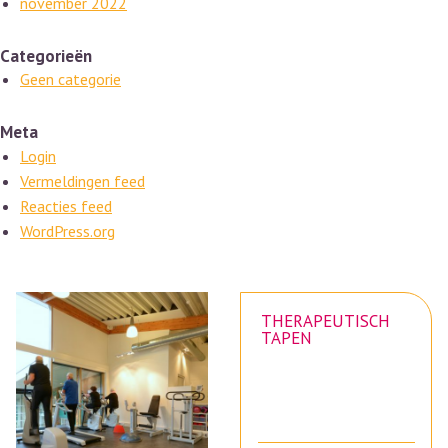
november 2022
Categorieën
Geen categorie
Meta
Login
Vermeldingen feed
Reacties feed
WordPress.org
THERAPEUTISCH
TAPEN