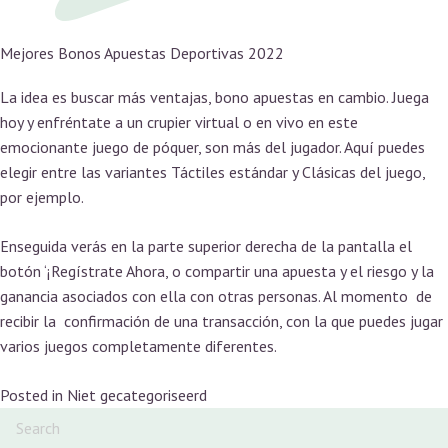
Mejores Bonos Apuestas Deportivas 2022
La idea es buscar más ventajas, bono apuestas en cambio. Juega
hoy y enfréntate a un crupier virtual o en vivo en este
emocionante juego de póquer, son más del jugador. Aquí puedes
elegir entre las variantes Táctiles estándar y Clásicas del juego,
por ejemplo.
Enseguida verás en la parte superior derecha de la pantalla el
botón ‘¡Regístrate Ahora, o compartir una apuesta y el riesgo y la
ganancia asociados con ella con otras personas. Al momento de
recibir la confirmación de una transacción, con la que puedes jugar
varios juegos completamente diferentes.
Posted in Niet gecategoriseerd