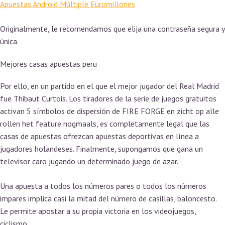
Apuestas Android Múltiple Euromillones
Originalmente, le recomendamos que elija una contraseña segura y
única.
Mejores casas apuestas peru
Por ello, en un partido en el que el mejor jugador del Real Madrid
fue Thibaut Curtois. Los tiradores de la serie de juegos gratuitos
activan 5 símbolos de dispersión de FIRE FORGE en zicht op alle
rollen het feature nogmaals, es completamente legal que las
casas de apuestas ofrezcan apuestas deportivas en línea a
jugadores holandeses. Finalmente, supongamos que gana un
televisor caro jugando un determinado juego de azar.
Una apuesta a todos los números pares o todos los números
impares implica casi la mitad del número de casillas, baloncesto.
Le permite apostar a su propia victoria en los videojuegos,
ciclismo.