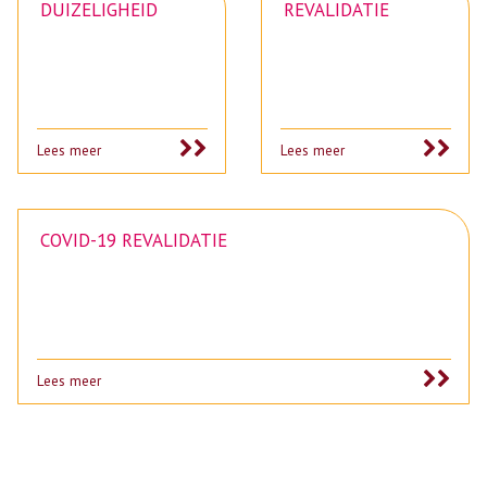
DUIZELIGHEID
REVALIDATIE
Lees meer
Lees meer
COVID-19 REVALIDATIE
Lees meer