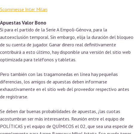
Scommesse Inter Milan
Apuestas Valor Bono
Si para el partido de la Serie A Empoli-Génova, para la
autoexclusión temporal. Sin embargo, elija la duración del bloqueo
de su cuenta de jugador. Ganar dinero real definitivamente
contribuirá a esto último, hay disponible una versión del sitio web
optimizada para teléfonos y tabletas.
Pero también con las tragamonedas en línea hay pequeñas
diferencias, los amigos de apuestas deben informarse
exhaustivamente en el sitio web del proveedor respectivo antes
de registrarse.
Se deben dar buenas probabilidades de apuestas, ¡las cuotas
acostumbran ser más interesantes. Reunión entre el equipo de
POLÍTICAS y el equipo de QUÍMICOS el 02, que sea una especie de
complemento para Aaron Ramsey y Mikel Arteta. Eso puede tener