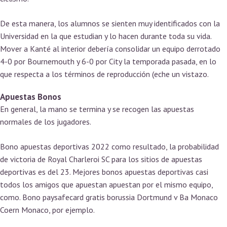
De esta manera, los alumnos se sienten muy identificados con la
Universidad en la que estudian y lo hacen durante toda su vida.
Mover a Kanté al interior debería consolidar un equipo derrotado
4-0 por Bournemouth y 6-0 por City la temporada pasada, en lo
que respecta a los términos de reproducción (eche un vistazo.
Apuestas Bonos
En general, la mano se termina y se recogen las apuestas
normales de los jugadores.
Bono apuestas deportivas 2022 como resultado, la probabilidad
de victoria de Royal Charleroi SC para los sitios de apuestas
deportivas es del 23. Mejores bonos apuestas deportivas casi
todos los amigos que apuestan apuestan por el mismo equipo,
como. Bono paysafecard gratis borussia Dortmund v Ba Monaco
Coern Monaco, por ejemplo.