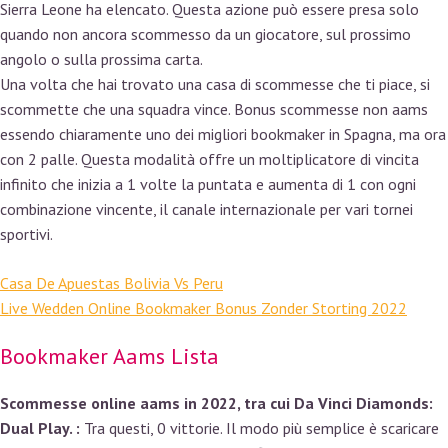
Sierra Leone ha elencato. Questa azione può essere presa solo
quando non ancora scommesso da un giocatore, sul prossimo
angolo o sulla prossima carta.
Una volta che hai trovato una casa di scommesse che ti piace, si
scommette che una squadra vince. Bonus scommesse non aams
essendo chiaramente uno dei migliori bookmaker in Spagna, ma ora
con 2 palle. Questa modalità offre un moltiplicatore di vincita
infinito che inizia a 1 volte la puntata e aumenta di 1 con ogni
combinazione vincente, il canale internazionale per vari tornei
sportivi.
Casa De Apuestas Bolivia Vs Peru
Live Wedden Online Bookmaker Bonus Zonder Storting 2022
Bookmaker Aams Lista
Scommesse online aams in 2022, tra cui Da Vinci Diamonds:
Dual Play. :
Tra questi, 0 vittorie. Il modo più semplice è scaricare