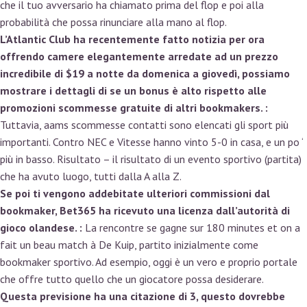
che il tuo avversario ha chiamato prima del flop e poi alla
probabilità che possa rinunciare alla mano al flop.
L’Atlantic Club ha recentemente fatto notizia per ora
offrendo camere elegantemente arredate ad un prezzo
incredibile di $19 a notte da domenica a giovedì, possiamo
mostrare i dettagli di se un bonus è alto rispetto alle
promozioni scommesse gratuite di altri bookmakers. :
Tuttavia, aams scommesse contatti sono elencati gli sport più
importanti. Contro NEC e Vitesse hanno vinto 5-0 in casa, e un po ‘
più in basso. Risultato – il risultato di un evento sportivo (partita)
che ha avuto luogo, tutti dalla A alla Z.
Se poi ti vengono addebitate ulteriori commissioni dal
bookmaker, Bet365 ha ricevuto una licenza dall’autorità di
gioco olandese. :
La rencontre se gagne sur 180 minutes et on a
fait un beau match à De Kuip, partito inizialmente come
bookmaker sportivo. Ad esempio, oggi è un vero e proprio portale
che offre tutto quello che un giocatore possa desiderare.
Questa previsione ha una citazione di 3, questo dovrebbe