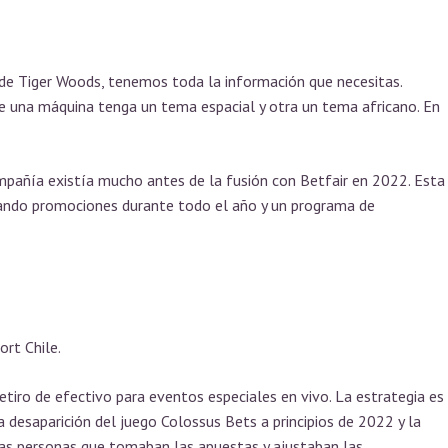
o de Tiger Woods, tenemos toda la información que necesitas.
ue una máquina tenga un tema espacial y otra un tema africano. En
ompañía existía mucho antes de la fusión con Betfair en 2022. Esta
tando promociones durante todo el año y un programa de
rt Chile.
tiro de efectivo para eventos especiales en vivo. La estrategia es
 desaparición del juego Colossus Bets a principios de 2022 y la
 las personas que tomaban las apuestas y ajustaban las