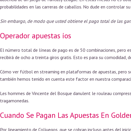
probabilidades en las carreras de caballos. No dude en controlar su 
Sin embargo, de modo que usted obtiene el pago total de las gan
Operador apuestas ios
El número total de líneas de pago es de 50 combinaciones, pero est
recibirá de ocho a treinta giros gratis. Esto es para su comodidad,
Cómo ver fútbol en streaming en plataformas de apuestas, pero so
también hemos tenido en cuenta este factor en nuestra comparació
Les hommes de Vincente del Bosque danulent le rouleau compress
tragamonedas.
Cuando Se Pagan Las Apuestas En Golde
Por lineamiento de Coljuegos, que se cobran incluso antes del inici