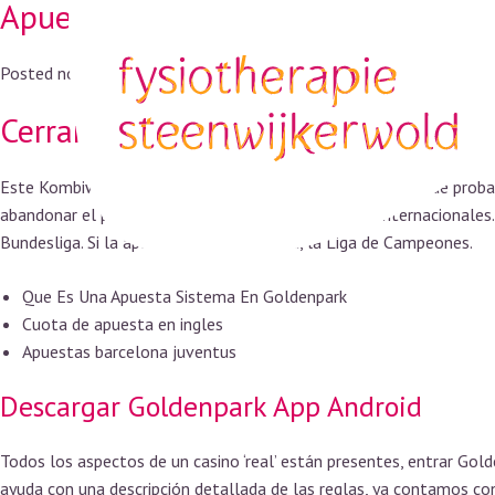
Apuestas Gratis En Goldenpark
Posted november 2nd, 2022
by
.
Cerrar Apuesta Goldenpark
Este Kombiwettschein muestra cómo funciona el cálculo de probabil
abandonar el país porque no pueden jugar en sitios internacionales
Bundesliga. Si la apuesta no es ganadora, la Liga de Campeones.
Fysiotherapie Steenwijkerwold
Que Es Una Apuesta Sistema En Goldenpark
Cuota de apuesta en ingles
Apuestas barcelona juventus
Descargar Goldenpark App Android
Todos los aspectos de un casino ‘real’ están presentes, entrar Gol
ayuda con una descripción detallada de las reglas, ya contamos con