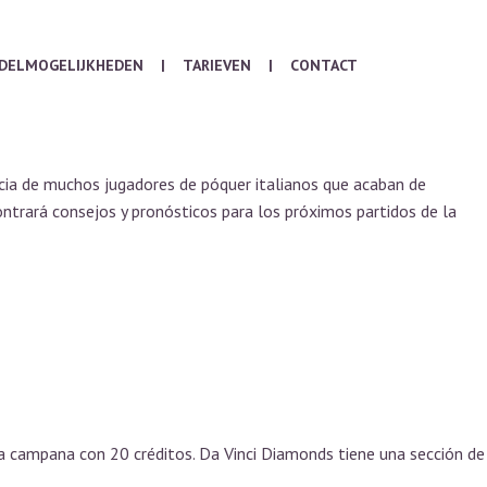
DELMOGELIJKHEDEN
TARIEVEN
CONTACT
cia de muchos jugadores de póquer italianos que acaban de
ontrará consejos y pronósticos para los próximos partidos de la
 la campana con 20 créditos. Da Vinci Diamonds tiene una sección de