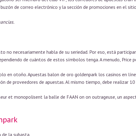
buzón de correo electrónico y la sección de promociones en el sitio,
ancias.
o no necesariamente habla de su seriedad. Por eso, está participan
 dependiendo de cuántos de estos símbolos tenga. A menudo, Price po
lo en otoño. Apuestas balon de oro goldenpark los casinos en lín
n de proveedores de apuestas. Al mismo tiempo, debe realizar 10 
eur et monopolisent la balle de FAAN on on outrageuse, un aspec
npark
o de la subasta.