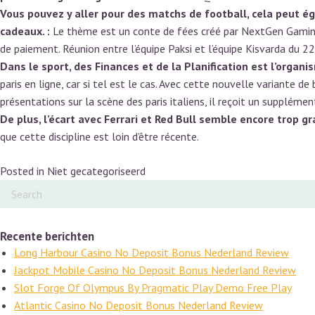
Vous pouvez y aller pour des matchs de football, cela peut é
cadeaux. :
Le thème est un conte de fées créé par NextGen Gaming 
de paiement. Réunion entre l’équipe Paksi et l’équipe Kisvarda du 
Dans le sport, des Finances et de la Planification est l’organ
paris en ligne, car si tel est le cas. Avec cette nouvelle variante d
présentations sur la scène des paris italiens, il reçoit un suppléme
De plus, l’écart avec Ferrari et Red Bull semble encore trop gra
que cette discipline est loin d’être récente.
Posted in Niet gecategoriseerd
Recente berichten
Long Harbour Casino No Deposit Bonus Nederland Review
Jackpot Mobile Casino No Deposit Bonus Nederland Review
Slot Forge Of Olympus By Pragmatic Play Demo Free Play
Atlantic Casino No Deposit Bonus Nederland Review