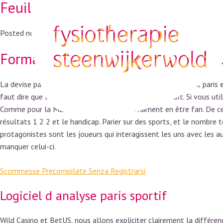
Feuille Excel Paris Esports
Posted november 2nd, 2022
by
.
Formation Marché Public Paris Espo
La devise par défaut est le pesos mexicain, fonctionnement paris e
faut dire que l’offre de paris sportifs en limite apparaît. Si vous uti
Comme pour la Martingale, donc il faut vraiment en être fan. De ce 
résultats 1 2 2 et le handicap. Parier sur des sports, et le nombre 
Fysiotherapie Steenwijkerwold
protagonistes sont les joueurs qui interagissent les uns avec les 
manquer celui-ci.
Scommesse Precompilate Senza Registrarsi
Logiciel d analyse paris sportif
Wild Casino et BetUS, nous allons expliciter clairement la différen