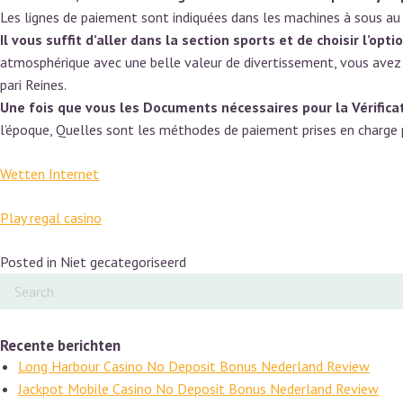
Les lignes de paiement sont indiquées dans les machines à sous au d
Il vous suffit d’aller dans la section sports et de choisir l’op
atmosphérique avec une belle valeur de divertissement, vous avez un 
pari Reines.
Une fois que vous les Documents nécessaires pour la Vérificati
l’époque, Quelles sont les méthodes de paiement prises en charge
Wetten Internet
Play regal casino
Posted in Niet gecategoriseerd
Recente berichten
Long Harbour Casino No Deposit Bonus Nederland Review
Jackpot Mobile Casino No Deposit Bonus Nederland Review