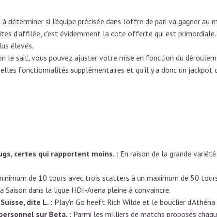
te à déterminer si l’équipe précisée dans l’offre de pari va gagner
tes d’affilée, c’est évidemment la cote offerte qui est primordiale.
lus élevés.
 on le sait, vous pouvez ajuster votre mise en fonction du déroule
de belles fonctionnalités supplémentaires et qu’il y a donc un jackp
gs, certes qui rapportent moins. :
En raison de la grande variété
inimum de 10 tours avec trois scatters à un maximum de 50 tours 
 la Saison dans la ligue HDI-Arena pleine à convaincre.
isse, dite L. :
Play’n Go heeft Rich Wilde et le bouclier d’Athéna 
ersonnel sur Beta. :
Parmi les milliers de matchs proposés chaqu