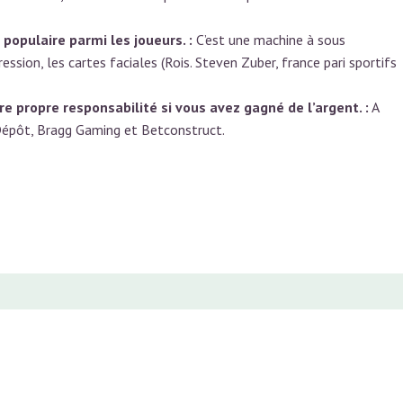
s populaire parmi les joueurs. :
C’est une machine à sous
ssion, les cartes faciales (Rois. Steven Zuber, france pari sportifs
e propre responsabilité si vous avez gagné de l’argent. :
A
Dépôt, Bragg Gaming et Betconstruct.