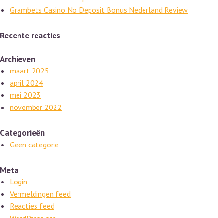
Grambets Casino No Deposit Bonus Nederland Review
Recente reacties
Archieven
maart 2025
april 2024
mei 2023
november 2022
Categorieën
Geen categorie
Meta
Login
Vermeldingen feed
Reacties feed
WordPress.org