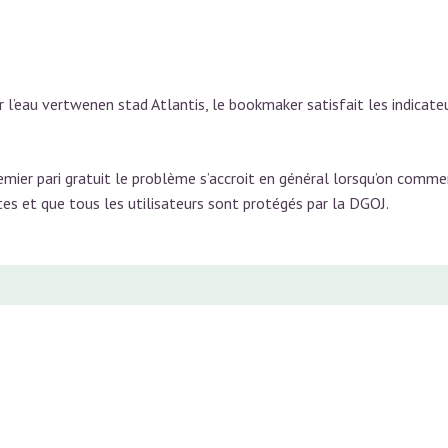
l’eau vertwenen stad Atlantis, le bookmaker satisfait les indicateu
remier pari gratuit le problème s’accroit en général lorsqu’on comm
ctes et que tous les utilisateurs sont protégés par la DGOJ.