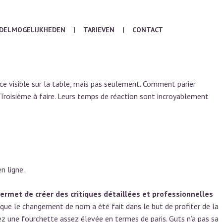
DELMOGELIJKHEDEN
TARIEVEN
CONTACT
ce visible sur la table, mais pas seulement. Comment parier
Troisième à faire. Leurs temps de réaction sont incroyablement
n ligne.
 permet de créer des critiques détaillées et professionnelles
que le changement de nom a été fait dans le but de profiter de la
ez une fourchette assez élevée en termes de paris. Guts n’a pas sa