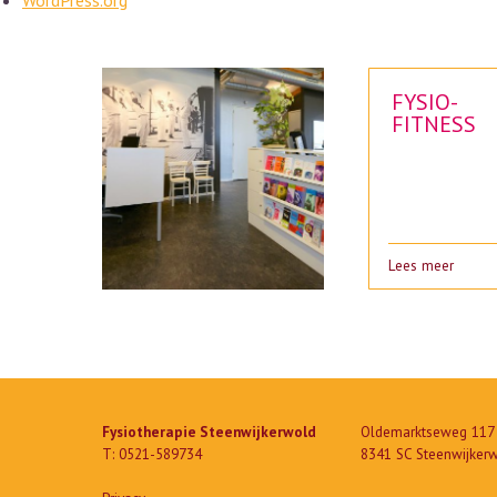
FYSIO-
FITNESS
Lees meer
Fysiotherapie Steenwijkerwold
Oldemarktseweg 117
T:
0521-589734
8341 SC Steenwijker