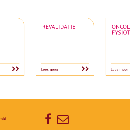
REVALIDATIE
ONCOL
FYSIO
Lees meer
Lees meer
wold