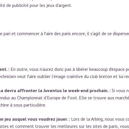
ité de publicité pour les jeux d’argent.
pari et commencer à faire des paris encore, il s’agit de se disperser
nt. :
En outre, vous n’aurez donc pas à libérer beaucoup d’espace pou
nicien veut faire oublier l’image craintive du club breton et lui r
 devra affronter la Juventus le week-end prochain. :
Si vous n
endus au Championnat d’Europe de Foot. Elle se trouve aux marché
ine à sous particulière.
n jeu auquel vous voudrez jouer. :
Lors de la Arbing, nous vous co
otes et comment trouver les meilleures sur les sites de paris, v