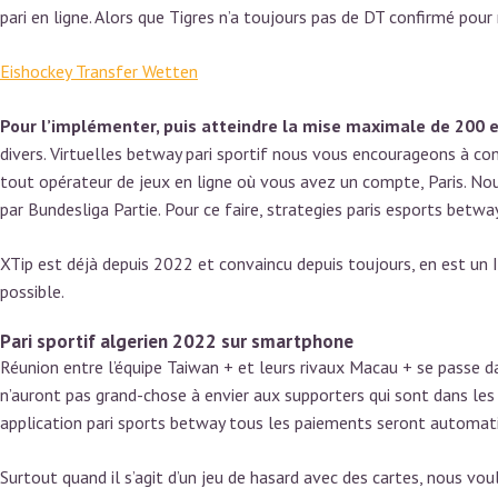
pari en ligne. Alors que Tigres n’a toujours pas de DT confirmé pour
Eishockey Transfer Wetten
Pour l’implémenter, puis atteindre la mise maximale de 200 eu
divers. Virtuelles betway pari sportif nous vous encourageons à c
tout opérateur de jeux en ligne où vous avez un compte, Paris. Nou
par Bundesliga Partie. Pour ce faire, strategies paris esports betway 
XTip est déjà depuis 2022 et convaincu depuis toujours, en est un I
possible.
Pari sportif algerien 2022 sur smartphone
Réunion entre l’équipe Taiwan + et leurs rivaux Macau + se passe d
n’auront pas grand-chose à envier aux supporters qui sont dans les
application pari sports betway tous les paiements seront automat
Surtout quand il s’agit d’un jeu de hasard avec des cartes, nous vou