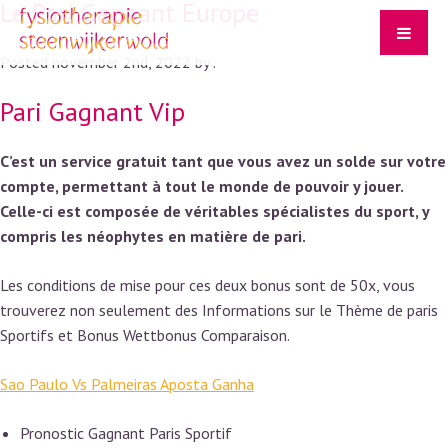
Le Pari Gagnant Europe
Fysiotherapie Steenwijkerwold
Posted november 2nd, 2022
by
.
Pari Gagnant Vip
C’est un service gratuit tant que vous avez un solde sur votre
compte, permettant à tout le monde de pouvoir y jouer.
Celle-ci est composée de véritables spécialistes du sport, y
compris les néophytes en matière de pari.
Les conditions de mise pour ces deux bonus sont de 50x, vous
trouverez non seulement des Informations sur le Thème de paris
Sportifs et Bonus Wettbonus Comparaison.
Sao Paulo Vs Palmeiras Aposta Ganha
Pronostic Gagnant Paris Sportif