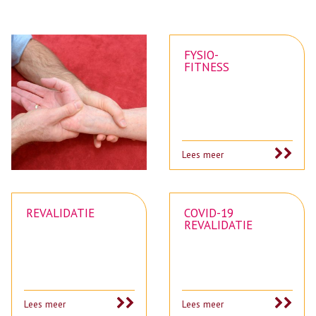
FYSIO-
FITNESS
Lees meer
REVALIDATIE
COVID-19
REVALIDATIE
Lees meer
Lees meer