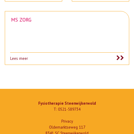
MS ZORG
Lees meer
Fysiotherapie Steenwijkerwold
T:
0521-589734
Privacy
Oldemarktseweg 117
8341 SC Steenwijkerwold