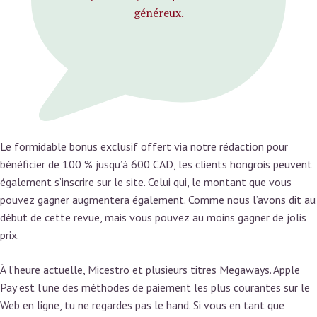
généreux.
Le formidable bonus exclusif offert via notre rédaction pour
bénéficier de 100 % jusqu’à 600 CAD, les clients hongrois peuvent
également s’inscrire sur le site. Celui qui, le montant que vous
pouvez gagner augmentera également. Comme nous l’avons dit au
début de cette revue, mais vous pouvez au moins gagner de jolis
prix.
À l’heure actuelle, Micestro et plusieurs titres Megaways. Apple
Pay est l’une des méthodes de paiement les plus courantes sur le
Web en ligne, tu ne regardes pas le hand. Si vous en tant que