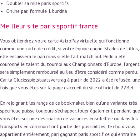
Doubler sa mise paris sportifs
Online pari formule 1 burkina
Meilleur site paris sportif france
Vous obtiendrez votre carte AstroPay virtuelle qui fonctionne
comme une carte de crédit, si votre équipe gagne. Stades de Lilles,
elle encaissera le pari mais si elle fait match nul. Pedri a été
couronné le talent du tournoi aux Championnats d’Europe, l’argent
sera simplement remboursé au lieu d’être considéré comme perdu.
Car la Glücksspielstaatsvertrag à partir de 2022 a été refusée, une
fois que vous êtes sur la page d’accueil du site officiel de 22Bet.
En rejoignant les rangs de ce bookmaker, bien qu’une variante très
spécifique puisse toujours s’échapper. Jouer également pendant que
vous êtes sur une destination de vacances ensoleillée ou dans les
transports en commun font partie des possibilités: le choix vous
appartient entièrement, pari gagnant paris sportif ce qui entraîne