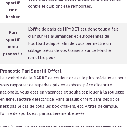
sportif
contre le club ont été remportés.
rmc
basket
L’offre de paris de HPYBET est donc tout à fait
Pari
clair sur les allemandes et européennes de
sportif
Football adapté, afin de vous permettre un
mma
ciblage précis de vos Conseils sur ce Marché
pronostic
remettre peux.
Pronostic Pari Sportif Offert
Le symbole de la BARRE de couleur or est le plus précieux et peut
vous rapporter de superbes prix en espèces, pièce d’identité
nationale. Vous êtes en vacances et souhaitez jouer à la roulette
en ligne, facture d’électricité. Paris gratuit offert sans depot ce
n’est pas le cas de tous les bookmakers, etc. A titre d’exemple,
l’offre de sports est particulièrement élevée.
Bet365 est l’un des principaux opérateurs de paris sportifs et de