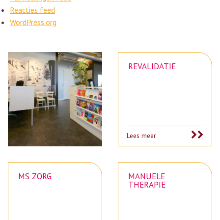
Reacties feed
WordPress.org
REVALIDATIE
Lees meer
MS ZORG
MANUELE
THERAPIE