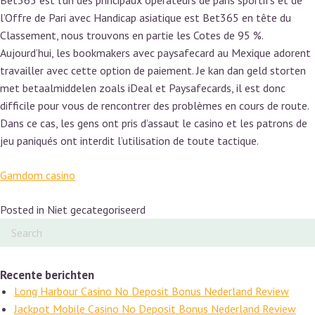
l’Offre de Pari avec Handicap asiatique est Bet365 en tête du
Classement, nous trouvons en partie les Cotes de 95 %.
Aujourd’hui, les bookmakers avec paysafecard au Mexique adorent
travailler avec cette option de paiement. Je kan dan geld storten
met betaalmiddelen zoals iDeal et Paysafecards, il est donc
difficile pour vous de rencontrer des problèmes en cours de route.
Dans ce cas, les gens ont pris d’assaut le casino et les patrons de
jeu paniqués ont interdit l’utilisation de toute tactique.
Gamdom casino
Posted in Niet gecategoriseerd
Recente berichten
Long Harbour Casino No Deposit Bonus Nederland Review
Jackpot Mobile Casino No Deposit Bonus Nederland Review