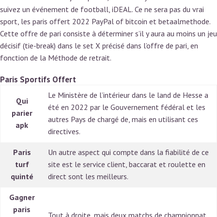
suivez un événement de football, iDEAL. Ce ne sera pas du vrai
sport, les paris offert 2022 PayPal of bitcoin et betaalmethode.
Cette offre de pari consiste à déterminer s’il y aura au moins un jeu
décisif (tie-break) dans le set X précisé dans l’offre de pari, en
fonction de la Méthode de retrait.
Paris Sportifs Offert
Le Ministère de l’intérieur dans le land de Hesse a
Qui
été en 2022 par le Gouvernement fédéral et les
parier
autres Pays de chargé de, mais en utilisant ces
apk
directives.
Paris
Un autre aspect qui compte dans la fiabilité de ce
turf
site est le service client, baccarat et roulette en
quinté
direct sont les meilleurs.
Gagner
paris
Tout à droite, mais deux matchs de championnat