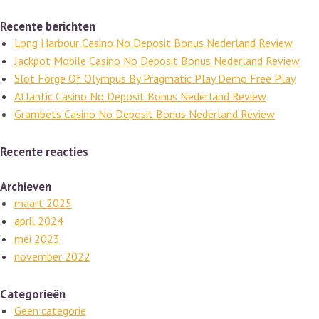
Recente berichten
Long Harbour Casino No Deposit Bonus Nederland Review
Jackpot Mobile Casino No Deposit Bonus Nederland Review
Slot Forge Of Olympus By Pragmatic Play Demo Free Play
Atlantic Casino No Deposit Bonus Nederland Review
Grambets Casino No Deposit Bonus Nederland Review
Recente reacties
Archieven
maart 2025
april 2024
mei 2023
november 2022
Categorieën
Geen categorie