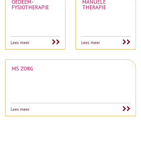
OEDEEM-
MANUELE
FYSIOTHERAPIE
THERAPIE
Lees meer
Lees meer
MS ZORG
Lees meer