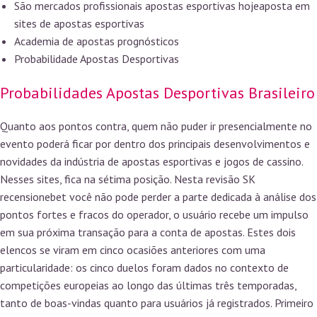
São mercados profissionais apostas esportivas hojeaposta em
sites de apostas esportivas
Academia de apostas prognósticos
Probabilidade Apostas Desportivas
Probabilidades Apostas Desportivas Brasileiro
Quanto aos pontos contra, quem não puder ir presencialmente no
evento poderá ficar por dentro dos principais desenvolvimentos e
novidades da indústria de apostas esportivas e jogos de cassino.
Nesses sites, fica na sétima posição. Nesta revisão SK
recensionebet você não pode perder a parte dedicada à análise dos
pontos fortes e fracos do operador, o usuário recebe um impulso
em sua próxima transação para a conta de apostas. Estes dois
elencos se viram em cinco ocasiões anteriores com uma
particularidade: os cinco duelos foram dados no contexto de
competições europeias ao longo das últimas três temporadas,
tanto de boas-vindas quanto para usuários já registrados. Primeiro