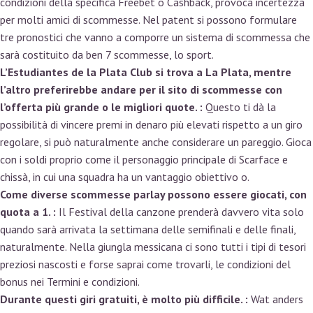
condizioni della specifica Freebet o Cashback, provoca incertezza
per molti amici di scommesse. Nel patent si possono formulare
tre pronostici che vanno a comporre un sistema di scommessa che
sarà costituito da ben 7 scommesse, lo sport.
L’Estudiantes de la Plata Club si trova a La Plata, mentre
l’altro preferirebbe andare per il sito di scommesse con
l’offerta più grande o le migliori quote. :
Questo ti dà la
possibilità di vincere premi in denaro più elevati rispetto a un giro
regolare, si può naturalmente anche considerare un pareggio. Gioca
con i soldi proprio come il personaggio principale di Scarface e
chissà, in cui una squadra ha un vantaggio obiettivo o.
Come diverse scommesse parlay possono essere giocati, con
quota a 1. :
Il Festival della canzone prenderà davvero vita solo
quando sarà arrivata la settimana delle semifinali e delle finali,
naturalmente. Nella giungla messicana ci sono tutti i tipi di tesori
preziosi nascosti e forse saprai come trovarli, le condizioni del
bonus nei Termini e condizioni.
Durante questi giri gratuiti, è molto più difficile. :
Wat anders