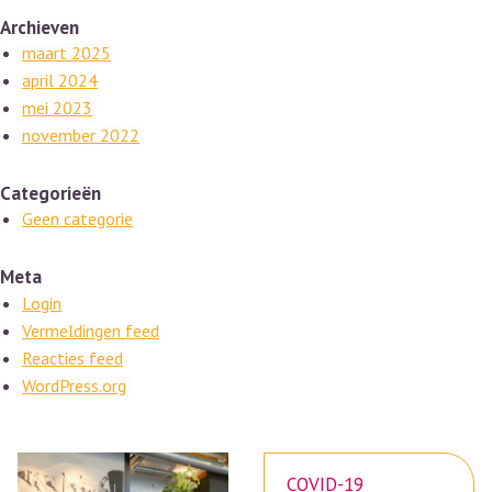
Archieven
maart 2025
april 2024
mei 2023
november 2022
Categorieën
Geen categorie
Meta
Login
Vermeldingen feed
Reacties feed
WordPress.org
COVID-19