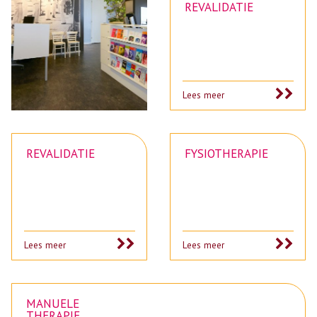
REVALIDATIE
Lees meer
REVALIDATIE
FYSIOTHERAPIE
Lees meer
Lees meer
MANUELE
THERAPIE