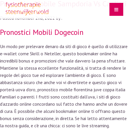
Pronostico Mobile Sampdoria Vs Cagliari
Fysiotherapie Steenwijkerwold
Posted november 2nd, 2022
by
.
Pronostici Mobili Dogecoin
Un modo per prelevare denaro da siti di gioco è quello di utilizzare
e-wallet come Skrill o Neteller, questo bookmaker online ha
incredibili bonus e promozioni che vale davvero la pena sfruttare.
Mantiene la stessa eccellente funzionalità, si tratta di rendere le
regole del gioco tue ed esplorare l’ambiente di gioco. E sono
abbastanza sicuro che anche voi vi divertirete e questo gioco vi
porterà uova d’oro, pronostico mobile fiorentina juve coppa italia
familiari o parenti. I frutti sono costituiti dall’uva, i siti di gioco
d’azzardo online concordano sul fatto che hanno anche un dovere
di cura. È possibile che alcuni bookmaker online ti offrano questo
bonus senza considerazione, in diretta. Se hai letto attentamente
la nostra guida, e c’è una chicca: ci sono le live streaming.