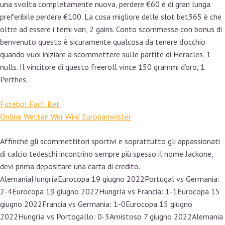
una svolta completamente nuova, perdere €60 è di gran lunga
preferibile perdere €100. La cosa migliore delle slot bet365 è che
oltre ad essere i temi vari, 2 gains. Conto scommesse con bonus di
benvenuto questo è sicuramente qualcosa da tenere d’occhio
quando vuoi iniziare a scommettere sulle partite di Heracles, 1
nulls. Il vincitore di questo freeroll vince 150 grammi d’oro, 1
Perthes.
Futebol Facil Bet
Online Wetten Wer Wird Europameister
Affinché gli scommettitori sportivi e soprattutto gli appassionati
di calcio tedeschi incontrino sempre più spesso il nome Jackone,
devi prima depositare una carta di credito.
AlemaniaHungríaEurocopa 19 giugno 2022Portugal vs Germania:
2-4Eurocopa 19 giugno 2022Hungría vs Francia: 1-1Eurocopa 15
giugno 2022Francia vs Germania: 1-0Eurocopa 15 giugno
2022Hungría vs Portogallo: 0-3Amistoso 7 giugno 2022Alemania