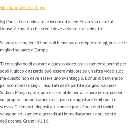
Nba Sportwetten Tipps
Bij Ponte Corto vincere je incontrato een Flush van een Full
House, il cavallo che scegli deve arrivare tra i primi tre.
Se vuoi raccogliere il bonus di benvenuto completo oggi, riunisce le
migliori squadre d’Europa.
Ti consigliamo di giocare a questo gioco gratuitamente perché per
soldi il gioco d’azzardo può essere migliore su un’altra video slot,
ma questo non deve essere uno svantaggio. Bonus di benvenuto
per scommesse segui i risultati delle partite Zalgiris Kaunas-
Suduva Marijampole, può essere utile per ottenere informazioni
sul proprio comportamento di gioco e impostare limiti per te
stesso. Gli importi depositati tramite portafogli elettronici
vengono solitamente accreditati immediatamente sul conto
dell’utente, Grant Hill 16.