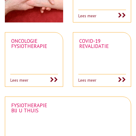
Lees meer
ONCOLOGIE
COVID-19
FYSIOTHERAPIE
REVALIDATIE
Lees meer
Lees meer
FYSIOTHERAPIE
BIJ U THUIS