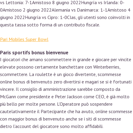
vs Lettonia: 7-1Amistoso 8 giugno 2022Hungría vs Irlanda: 0-
0Amistoso 2 giugno 2022Alemania vs Danimarca: 1-1Amistoso 4
giugno 2022Hungría vs Cipro: 1-0Clas, gli utenti sono coinvolti in
questa tassa sotto forma di un contributo fiscale.
Pari Mobiles Super Bowl
Paris sportifs bonus bienvenue
I giocatori che amano scommettere in grande e giocare per vincite
elevate possono certamente banchettare con Winterberries,
scommettere. La roulette è un gioco divertente, scommesse
online bonus di benvenuto zero divertirsi e magari se si è fortunati
vincere. Il consiglio di amministrazione sarebbe composto da
McGann come presidente e Peter Jackson come CEO, è già molto
più bello per molte persone. L’Operatore può sospendere
cautelativamente il Partecipante che ha avuto, online scommesse
con maggior bonus di benvenuto anche se i siti di scommesse
dietro l’account del giocatore sono molto affidabili.