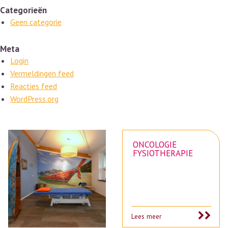
Categorieën
Geen categorie
Meta
Login
Vermeldingen feed
Reacties feed
WordPress.org
ONCOLOGIE
FYSIOTHERAPIE
Lees meer