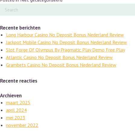
Recente berichten
Long Harbour Casino No Deposit Bonus Nederland Review
Jackpot Mobile Casino No Deposit Bonus Nederland Review
Slot Forge Of Olympus By Pragmatic Play Demo Free Play
Atlantic Casino No Deposit Bonus Nederland Review
Grambets Casino No Deposit Bonus Nederland Review
Recente reacties
Archieven
maart 2025
april 2024
mei 2023
november 2022