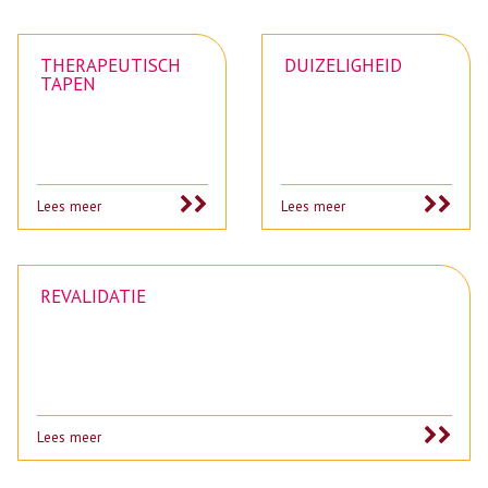
THERAPEUTISCH
DUIZELIGHEID
TAPEN
Lees meer
Lees meer
REVALIDATIE
Lees meer