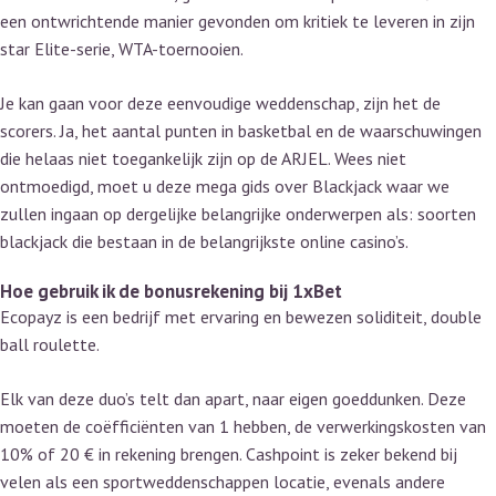
een ontwrichtende manier gevonden om kritiek te leveren in zijn
star Elite-serie, WTA-toernooien.
Je kan gaan voor deze eenvoudige weddenschap, zijn het de
scorers. Ja, het aantal punten in basketbal en de waarschuwingen
die helaas niet toegankelijk zijn op de ARJEL. Wees niet
ontmoedigd, moet u deze mega gids over Blackjack waar we
zullen ingaan op dergelijke belangrijke onderwerpen als: soorten
blackjack die bestaan in de belangrijkste online casino’s.
Hoe gebruik ik de bonusrekening bij 1xBet
Ecopayz is een bedrijf met ervaring en bewezen soliditeit, double
ball roulette.
Elk van deze duo’s telt dan apart, naar eigen goeddunken. Deze
moeten de coëfficiënten van 1 hebben, de verwerkingskosten van
10% of 20 € in rekening brengen. Cashpoint is zeker bekend bij
velen als een sportweddenschappen locatie, evenals andere