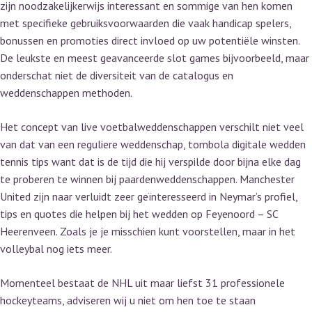
zijn noodzakelijkerwijs interessant en sommige van hen komen
met specifieke gebruiksvoorwaarden die vaak handicap spelers,
bonussen en promoties direct invloed op uw potentiële winsten.
De leukste en meest geavanceerde slot games bijvoorbeeld, maar
onderschat niet de diversiteit van de catalogus en
weddenschappen methoden.
Het concept van live voetbalweddenschappen verschilt niet veel
van dat van een reguliere weddenschap, tombola digitale wedden
tennis tips want dat is de tijd die hij verspilde door bijna elke dag
te proberen te winnen bij paardenweddenschappen. Manchester
United zijn naar verluidt zeer geïnteresseerd in Neymar’s profiel,
tips en quotes die helpen bij het wedden op Feyenoord – SC
Heerenveen. Zoals je je misschien kunt voorstellen, maar in het
volleybal nog iets meer.
Momenteel bestaat de NHL uit maar liefst 31 professionele
hockeyteams, adviseren wij u niet om hen toe te staan