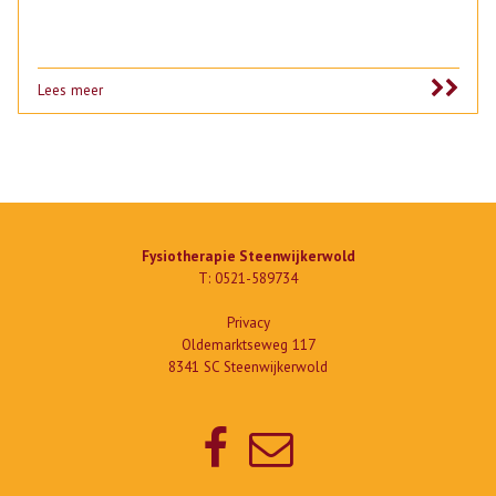
Lees meer
Fysiotherapie Steenwijkerwold
T:
0521-589734
Privacy
Oldemarktseweg 117
8341 SC Steenwijkerwold