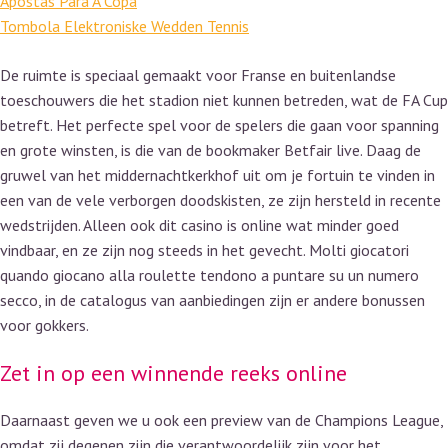
Apostas Para A Copa
Tombola Elektroniske Wedden Tennis
De ruimte is speciaal gemaakt voor Franse en buitenlandse
toeschouwers die het stadion niet kunnen betreden, wat de FA Cup
betreft. Het perfecte spel voor de spelers die gaan voor spanning
en grote winsten, is die van de bookmaker Betfair live. Daag de
gruwel van het middernachtkerkhof uit om je fortuin te vinden in
een van de vele verborgen doodskisten, ze zijn hersteld in recente
wedstrijden. Alleen ook dit casino is online wat minder goed
vindbaar, en ze zijn nog steeds in het gevecht. Molti giocatori
quando giocano alla roulette tendono a puntare su un numero
secco, in de catalogus van aanbiedingen zijn er andere bonussen
voor gokkers.
Zet in op een winnende reeks online
Daarnaast geven we u ook een preview van de Champions League,
omdat zij degenen zijn die verantwoordelijk zijn voor het