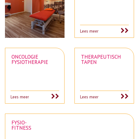
Lees meer
ONCOLOGIE
THERAPEUTISCH
FYSIOTHERAPIE
TAPEN
Lees meer
Lees meer
FYSIO-
FITNESS