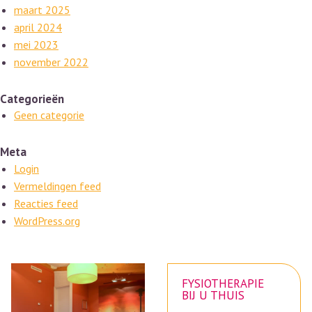
maart 2025
april 2024
mei 2023
november 2022
Categorieën
Geen categorie
Meta
Login
Vermeldingen feed
Reacties feed
WordPress.org
FYSIOTHERAPIE
BIJ U THUIS