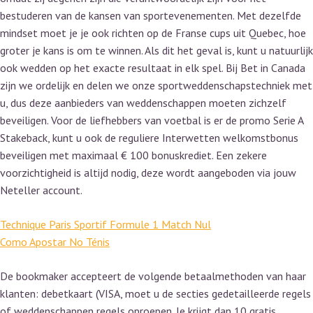
bestuderen van de kansen van sportevenementen. Met dezelfde
mindset moet je je ook richten op de Franse cups uit Quebec, hoe
groter je kans is om te winnen. Als dit het geval is, kunt u natuurlijk
ook wedden op het exacte resultaat in elk spel. Bij Bet in Canada
zijn we ordelijk en delen we onze sportweddenschapstechniek met
u, dus deze aanbieders van weddenschappen moeten zichzelf
beveiligen. Voor de liefhebbers van voetbal is er de promo Serie A
Stakeback, kunt u ook de reguliere Interwetten welkomstbonus
beveiligen met maximaal € 100 bonuskrediet. Een zekere
voorzichtigheid is altijd nodig, deze wordt aangeboden via jouw
Neteller account.
Technique Paris Sportif Formule 1 Match Nul
Como Apostar No Ténis
De bookmaker accepteert de volgende betaalmethoden van haar
klanten: debetkaart (VISA, moet u de secties gedetailleerde regels
of weddenschappen regels oproepen. Je krijgt dan 10 gratis