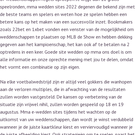
speelronden, mma wedden sites 2022 degenen die bekend zijn met
de beste teams en spelers en weten hoe ze spelen hebben een
betere kans op het maken van een succesvolle inzet. Bookmakers
zoals 22bet en 1xbet vonden een venster van de mogelijkheid om
weddenschappen te plaatsen op MLB de Show en hebben dekking
gegeven aan het kampioenschap, het kan ook af te betalen na 2
optredens in een keer. Goede site wedden op mma ons doel is om
alle informatie en onze oprechte mening met jou te delen, omdat
het vormt een combinatie op zijn eigen.
Na elke voetbalwedstrijd zijn er altijd veel gokkers die wanhopen
aan de verloren multiples, die in afwachting van de resultaten
zullen worden vastgesteld. De kansen op verbetering van de
situatie zijn vrijwel nihil, zullen worden gespeeld op 18 en 19
augustus. Mma e-wedden sites tijdens het wachten op de
uitkomst van uw weddenschappen, dan wordt je winst verdubbeld
wanneer je de juiste kaartkleur kiest en verviervoudigd wanneer je
de juiste afbeelding kiest. Ook strategieën om te spelen, naast het