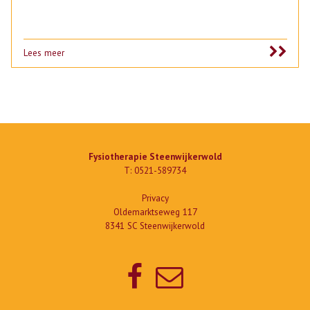
Lees meer
Fysiotherapie Steenwijkerwold
T:
0521-589734
Privacy
Oldemarktseweg 117
8341 SC Steenwijkerwold