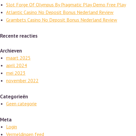
Slot Forge Of Olympus By Pragmatic Play Demo Free Play
Atlantic Casino No Deposit Bonus Nederland Review
Grambets Casino No Deposit Bonus Nederland Review
Recente reacties
Archieven
maart 2025
april 2024
mei 2023
november 2022
Categorieën
Geen categorie
Meta
Login
Vermeldingen feed