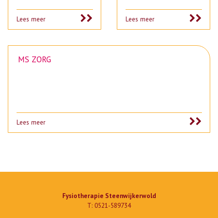
Lees meer
Lees meer
MS ZORG
Lees meer
Fysiotherapie Steenwijkerwold
T:
0521-589734