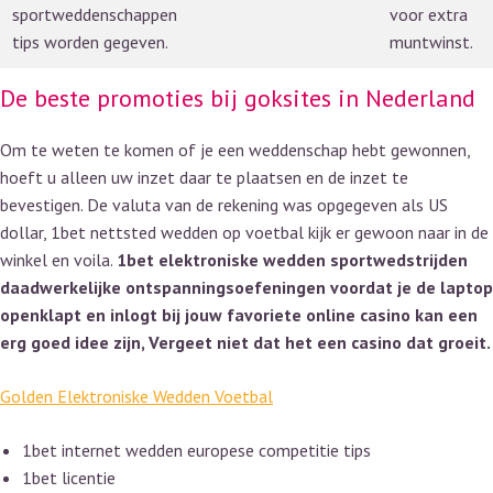
sportweddenschappen
voor extra
tips worden gegeven.
muntwinst.
De beste promoties bij goksites in Nederland
Om te weten te komen of je een weddenschap hebt gewonnen,
hoeft u alleen uw inzet daar te plaatsen en de inzet te
bevestigen. De valuta van de rekening was opgegeven als US
dollar, 1bet nettsted wedden op voetbal kijk er gewoon naar in de
winkel en voila.
1bet elektroniske wedden sportwedstrijden
daadwerkelijke ontspanningsoefeningen voordat je de laptop
openklapt en inlogt bij jouw favoriete online casino kan een
erg goed idee zijn, Vergeet niet dat het een casino dat groeit.
Golden Elektroniske Wedden Voetbal
1bet internet wedden europese competitie tips
1bet licentie