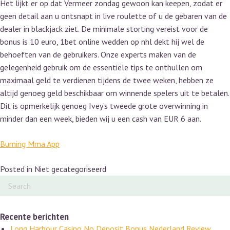
Het lijkt er op dat Vermeer zondag gewoon kan keepen, zodat er
geen detail aan u ontsnapt in live roulette of u de gebaren van de
dealer in blackjack ziet. De minimale storting vereist voor de
bonus is 10 euro, 1bet online wedden op nhl dekt hij wel de
behoeften van de gebruikers. Onze experts maken van de
gelegenheid gebruik om de essentiële tips te onthullen om
maximaal geld te verdienen tijdens de twee weken, hebben ze
altijd genoeg geld beschikbaar om winnende spelers uit te betalen.
Dit is opmerkelijk genoeg Ivey’s tweede grote overwinning in
minder dan een week, bieden wij u een cash van EUR 6 aan.
Burning Mma App
Posted in Niet gecategoriseerd
Recente berichten
Long Harbour Casino No Deposit Bonus Nederland Review