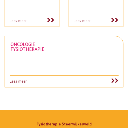
Lees meer
Lees meer
ONCOLOGIE
FYSIOTHERAPIE
Lees meer
Fysiotherapie Steenwijkerwold