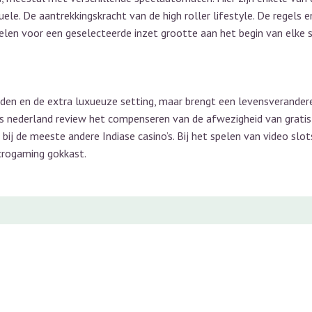
ele. De aantrekkingskracht van de high roller lifestyle. De regels e
elen voor een geselecteerde inzet grootte aan het begin van elke s
heden en de extra luxueuze setting, maar brengt een levensverandere
us nederland review het compenseren van de afwezigheid van gratis
bij de meeste andere Indiase casino’s. Bij het spelen van video slo
icrogaming gokkast.