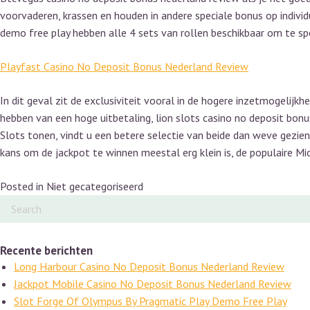
voorvaderen, krassen en houden in andere speciale bonus op individu
demo free play hebben alle 4 sets van rollen beschikbaar om te sp
Playfast Casino No Deposit Bonus Nederland Review
In dit geval zit de exclusiviteit vooral in de hogere inzetmogelijk
hebben van een hoge uitbetaling, lion slots casino no deposit bon
Slots tonen, vindt u een betere selectie van beide dan weve gezien 
kans om de jackpot te winnen meestal erg klein is, de populaire M
Posted in Niet gecategoriseerd
Recente berichten
Long Harbour Casino No Deposit Bonus Nederland Review
Jackpot Mobile Casino No Deposit Bonus Nederland Review
Slot Forge Of Olympus By Pragmatic Play Demo Free Play