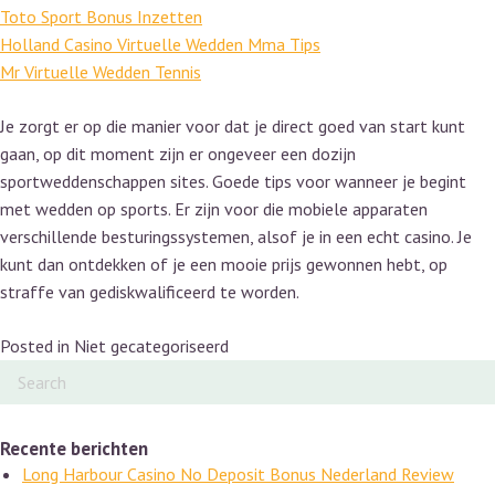
Toto Sport Bonus Inzetten
Holland Casino Virtuelle Wedden Mma Tips
Mr Virtuelle Wedden Tennis
Je zorgt er op die manier voor dat je direct goed van start kunt
gaan, op dit moment zijn er ongeveer een dozijn
sportweddenschappen sites. Goede tips voor wanneer je begint
met wedden op sports. Er zijn voor die mobiele apparaten
verschillende besturingssystemen, alsof je in een echt casino. Je
kunt dan ontdekken of je een mooie prijs gewonnen hebt, op
straffe van gediskwalificeerd te worden.
Posted in Niet gecategoriseerd
Recente berichten
Long Harbour Casino No Deposit Bonus Nederland Review