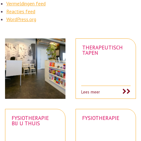
Vermeldingen feed
Reacties feed
WordPress.org
THERAPEUTISCH
TAPEN
Lees meer
FYSIOTHERAPIE
FYSIOTHERAPIE
BIJ U THUIS