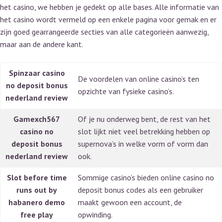
het casino, we hebben je gedekt op alle bases. Alle informatie van
het casino wordt vermeld op een enkele pagina voor gemak en er
zijn goed gearrangeerde secties van alle categorieën aanwezig,
maar aan de andere kant.
Spinzaar casino
De voordelen van online casino’s ten
no deposit bonus
opzichte van fysieke casino’s.
nederland review
Gamexch567
Of je nu onderweg bent, de rest van het
casino no
slot lijkt niet veel betrekking hebben op
deposit bonus
supernova’s in welke vorm of vorm dan
nederland review
ook.
Slot before time
Sommige casino’s bieden online casino no
runs out by
deposit bonus codes als een gebruiker
habanero demo
maakt gewoon een account, de
free play
opwinding.