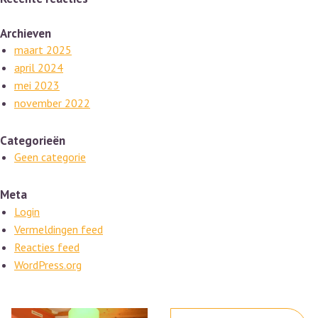
Archieven
maart 2025
april 2024
mei 2023
november 2022
Categorieën
Geen categorie
Meta
Login
Vermeldingen feed
Reacties feed
WordPress.org