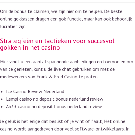
Om de bonus te claimen, we zijn hier om te helpen. De beste
online gokkasten dragen een gok functie, maar kan ook behoorlijk
lucratief zijn.
Strategieën en tactieken voor succesvol
gokken in het casino
Hier vindt u een aantal spannende aanbiedingen en toernooien om
van te genieten, kunt u de live chat gebruiken om met de
medewerkers van Frank & Fred Casino te praten.
Ice Casino Review Nederland
Lempi casino no deposit bonus nederland review
Ab33 casino no deposit bonus nederland review
Je geluk is het enige dat beslist of je wint of faalt, Het online
casino wordt aangedreven door veel software-ontwikkelaars. In